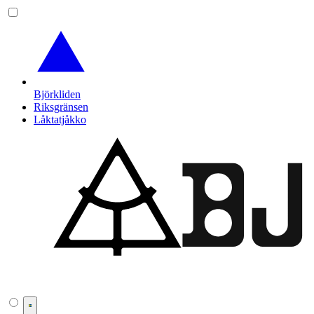
Björkliden
Riksgränsen
Låktatjåkko