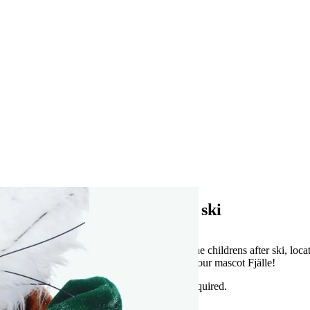
Fjälles after ski
Fjälles After ski is the childrens after ski, lo
dance and fun with our mascot Fjälle!
registration is not required.