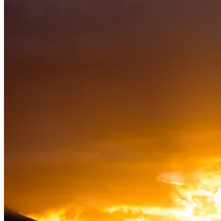
When:
15.30 – 16.00 Saturday
Price:
FREE