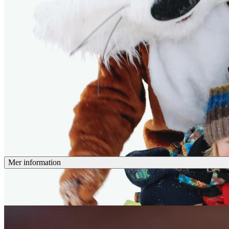
Mer information
Fjälles After ski is the childrens after ski, located in the bar Rallare
registration is not required.