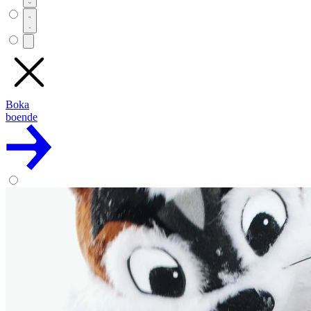
Boka
boende