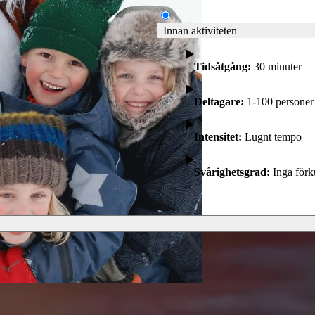
Innan aktiviteten
Tidsåtgång:
30 minuter
Deltagare:
1-100 personer
Intensitet:
Lugnt tempo
Svårighetsgrad:
Inga förk
n at hotel fjället Björkliden. Welcome for some dance and fun with our ma