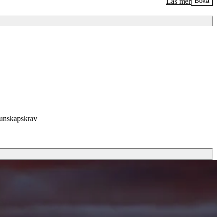
Läs mer
Boka
unskapskrav
scot Fjälle!