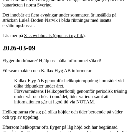
banarbeten i norra Sverige.
Det innebär att flera avgångar under sommaren är inställda på
sträckan Luleå-Boden-Narvik i båda riktningar med insatta
ersättningsbussar.
Läs mer på
SJ:s webbplats (öppnas i ny flik)
.
2026-03-09
Flyger du drönare? Hjälp oss hålla luftrummet säkert!
Försvarsmakten och Kallax Flyg AB informerar:
Kallax Flyg AB genomför helikopteruppdrag i området vid
olika tidpunkter under året.
Försvarmaktens Helikopterflottilj genomför periodisk träning
under vår och höst i området, tider varierar samt att
informationen går ut i god tid via
NOTAM
.
Helikoptrarna rör sig på olika höjder och tider beroende på väder
och typ av uppdrag.
Eftersom helikoptrar ofta flyger på låg höjd och har begränsad