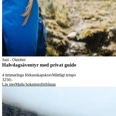
Other:
Please observe that the price includes to the guide only.
Depending on the activity, additional costs may apply for necessary
equipment
Looking for a shorter day? Check out our Half day adventure with a
private guide!
Juni - Oktober
Halvdagsäventyr med privat guide
4 timmar
Inga förkunskapskrav
Måttligt tempo
3250:-
Läs mer
Maila bokningsförfrågan