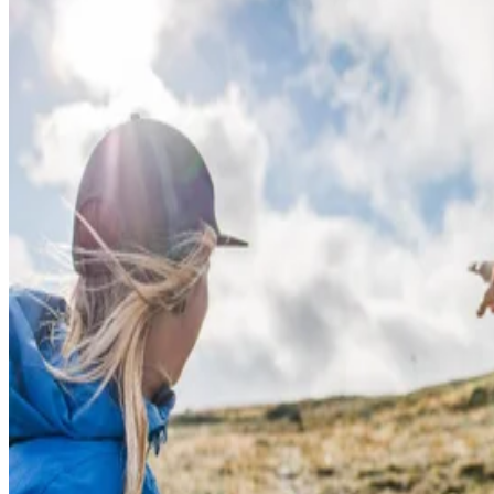
guide, this activity is perfect for you. What you choose to do during
the day is entirely up to you — you can explore our caves, visit
Trollsjön, Rallarkyrkogården, or Låktatjåkkastugan, or head off to
another exciting destination you’d like to discover together. For
booking inquiries, please contact
bln.sporten@laplandresorts.se
.
Available:
Upon request, June 29th-October 3rd 2026
Time spent:
About 8 hours
Meeting point:
Outside the sports shop in Björkliden
Number of participants:
1-8 people
Price:
6 250 SEK per guide up to 8 people
Included:
Guide