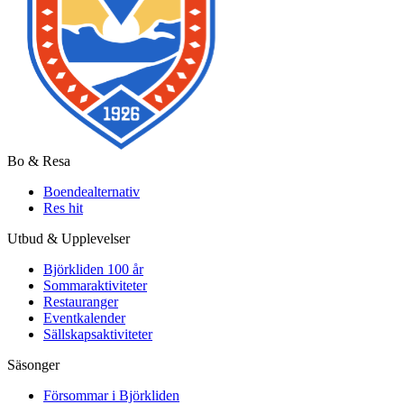
Bo & Resa
Boendealternativ
Res hit
Utbud & Upplevelser
Björkliden 100 år
Sommaraktiviteter
Restauranger
Eventkalender
Sällskapsaktiviteter
Säsonger
Försommar i Björkliden