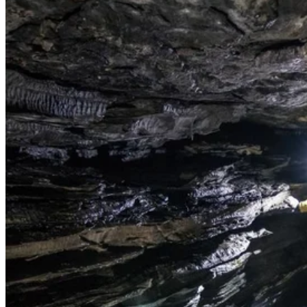
Hyr din egen guide för ett heldagsäventyr i området kring
Björkliden! Oavsett om du reser själv och vill ha tursällskap, ni är ett
kompisgäng som är på resa tillsammans eller om du vill ha en
kompetent lokal guide så passar denna aktivitet för dig. Vad ni hittar
på för dagen är upp till dig – ni kan uppleva våra grottor, besöka
Trollsjön, Fjällfiska, gå till Rallarkyrkogården eller
Låktatjåkkastugan, eller styra stegen mot någon annan spännande
plats du gärna vill upptäcka tillsammans! För bokningsförfrågan,
kontakta bln.sporten@laplandresorts.se.
Tillgängligt:
På förfrågan, 29 juni-3 oktober 2026
Tidsåtgång:
Ca 8 timmar
Mötesplats:
Utanför Sportshopen i Björkliden
Antal deltagare:
1-8 personer