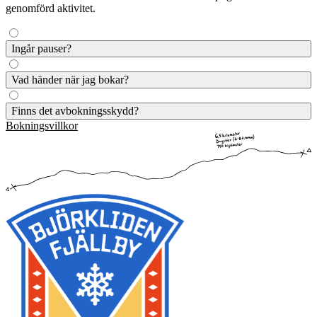
genomförd aktivitet.
Ingår pauser?
Beroende på aktiviteten ingår pauser eller inte, men vi kan alltid se
Vad händer när jag bokar?
till att ta en paus om du behöver.
När du bokat kommer aktiviteten in i vårt system och du får en
Finns det avbokningsskydd?
bekräftelse på din bokning. I bokningsbekräftelsen får du mer
Bokningsvillkor
information.
På våra guidade aktiviteter har vi inget specifikt avbokningsskydd,
men alla aktiviteter som avbokas 29 dagar från datumet för
aktivitetens genomförande ger full återbetalning, fram till 24h innan
genomförande ges 10% återbetalning. Inom 24h eller vid no-show
utgår ingen återbetalning om inget annat angivits som att betalningen
är bindande vid exempelvis specifika kurser.