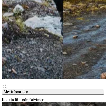
Mer information
Kolla in liknande aktiviteter
Heldagsäventyr med privat guide