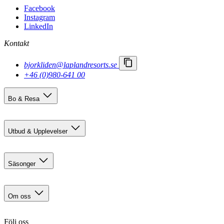
Facebook
Instagram
LinkedIn
Kontakt
bjorkliden@laplandresorts.se
+46 (0)980-641 00
Bo & Resa
Boendealternativ
Res hit
Utbud & Upplevelser
Björkliden 100 år
Sommaraktiviteter
Säsonger
Restauranger
Eventkalender
Försommar i Björkliden
Sällskapsaktiviteter
Sommar
Om oss
Höst
Norrsken
Kontakt
Vinter & polarnatt
Följ oss
Karriär