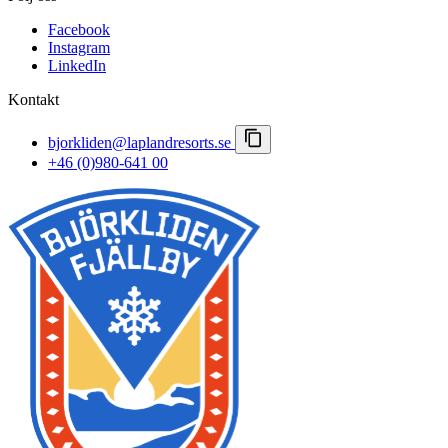
Vårvinter
Viktiga meddelanden
Facebook
Bokningsvillkor
Instagram
Pressrum
LinkedIn
Lapland Resorts
Kontakt
bjorkliden@laplandresorts.se
+46 (0)980-641 00