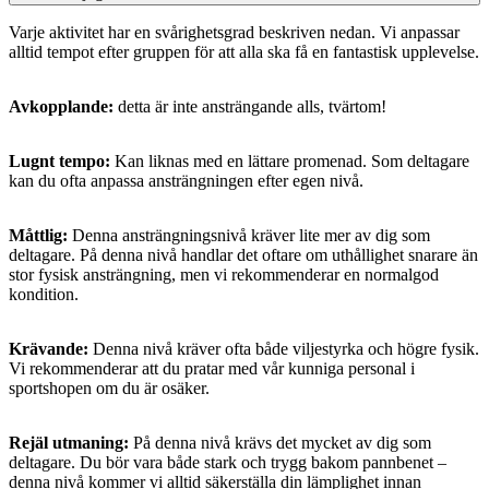
Varje aktivitet har en svårighetsgrad beskriven nedan. Vi anpassar
alltid tempot efter gruppen för att alla ska få en fantastisk upplevelse.
Avkopplande:
detta är inte ansträngande alls, tvärtom!
Lugnt tempo:
Kan liknas med en lättare promenad. Som deltagare
kan du ofta anpassa ansträngningen efter egen nivå.
Måttlig:
Denna ansträngningsnivå kräver lite mer av dig som
deltagare. På denna nivå handlar det oftare om uthållighet snarare än
stor fysisk ansträngning, men vi rekommenderar en normalgod
kondition.
Krävande:
Denna nivå kräver ofta både viljestyrka och högre fysik.
Vi rekommenderar att du pratar med vår kunniga personal i
sportshopen om du är osäker.
Rejäl utmaning:
På denna nivå krävs det mycket av dig som
deltagare. Du bör vara både stark och trygg bakom pannbenet –
denna nivå kommer vi alltid säkerställa din lämplighet innan