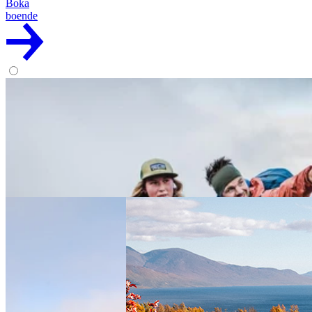
Boka
boende
Heldagsäventyr med privat guide
Boka din egen privata guide för en dag av äventyr där du bestämmer
när, var och hur!
6250:-
Läs mer
Förfrågan