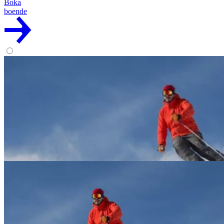
Boka
boende
Privat skidlektion i Björkliden
Skidåkning blir bara roligare och roligare ju mer du åker! Med våra
duktiga skidinstruktörer kan alla lära sig någonting nytt – oavsett om
det är din första gång på skidor eller om du är van skidåkare
kommer de att hjälpa dig fila på teknik
945:-
Läs mer
Boka