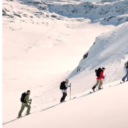
önskemål så hör vi av oss!
Tillgängligt:
Alla dagar på förfrågan, 6 februari-3 maj 2026
Tidsåtgång:
En och en halv timme, kl 14:30-16:00
Mötesplats:
Mötesplatsen för skidskolan, utanför entrén till hotell
Fjället
Antal deltagare:
1-4 personer
Pris:
945 kr
Inkluderat:
Skidinstruktör
Förkunskapskrav:
Inga förkunskapskrav, privatlektionen anpassas
efter din förmåga