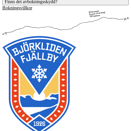
Finns det avbokningsskydd?
bekräftelse på din bokning. I bokningsbekräftelsen får du mer
Bokningsvillkor
information.
På våra guidade aktiviteter har vi inget specifikt avbokningsskydd,
men alla aktiviteter som avbokas 29 dagar från datumet för
aktivitetens genomförande ger full återbetalning, fram till 24h innan
genomförande ges 10% återbetalning. Inom 24h eller vid no-show
utgår ingen återbetalning om inget annat angivits som att betalningen
är bindande vid exempelvis specifika kurser.