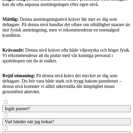
kan du ofta anpassa ansträngningen efter egen nivå.
Måttlig:
Denna ansträngningsnivå kräver lite mer av dig som
deltagare. På denna nivå handlar det oftare om uthållighet snarare än
stor fysisk ansträngning, men vi rekommenderar en normalgod
kondition.
Krävande:
Denna nivå kräver ofta både viljestyrka och högre fysik.
Vi rekommenderar att du pratar med vår kunniga personal i
sportshopen om du är osäker.
Rejäl utmaning:
På denna nivå krävs det mycket av dig som
deltagare. Du bör vara både stark och trygg bakom pannbenet –
denna nivå kommer vi alltid säkerställa din lämplighet innan
genomförd aktivitet.
Ingår pauser?
Beroende på aktiviteten ingår pauser eller inte, men vi kan alltid se
Vad händer när jag bokar?
till att ta en paus om du behöver.
När du bokat kommer aktiviteten in i vårt system och du får en