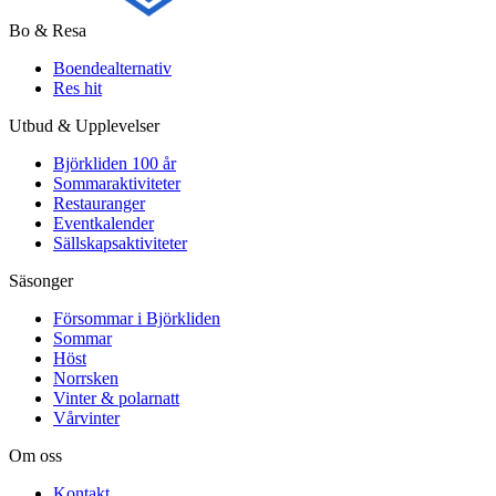
Bo & Resa
Boendealternativ
Res hit
Utbud & Upplevelser
Björkliden 100 år
Sommaraktiviteter
Restauranger
Eventkalender
Sällskapsaktiviteter
Säsonger
Försommar i Björkliden
Sommar
Höst
Norrsken
Vinter & polarnatt
Vårvinter
Om oss
Kontakt