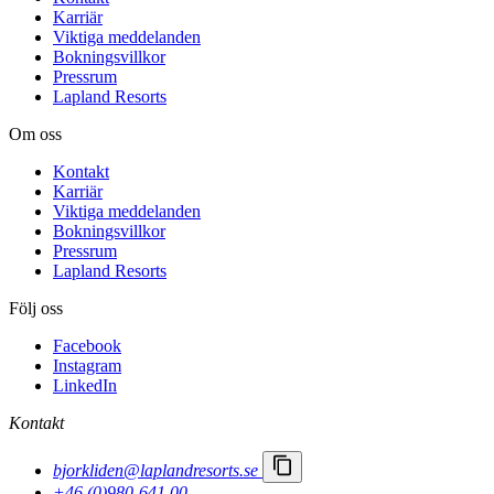
Karriär
Viktiga meddelanden
Bokningsvillkor
Pressrum
Lapland Resorts
Om oss
Kontakt
Karriär
Viktiga meddelanden
Bokningsvillkor
Pressrum
Lapland Resorts
Följ oss
Facebook
Instagram
LinkedIn
Kontakt
bjorkliden@laplandresorts.se
+46 (0)980-641 00