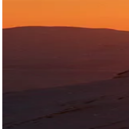
email
niklas.larsson@laplandresorts.se
with what you’re looking
for, and we’ll get back to you!
Availability:
Available every day on request, February 6-May 3,
2026
Duration:
90 minutes, 14:30-16:00
Meeting point:
Ski school meeting area, just outside the entrance of
Hotell Fjället
Participants:
1-4 people
Price:
945 SEK
Included:
Ski instructor
Prerequisites:
No prerequisites, the private lesson is adapted to
your level of skiing