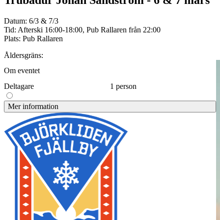
Trubadur Johan Sandström - 6 & 7 mars
Datum: 6/3 & 7/3
Tid: Afterski 16:00-18:00, Pub Rallaren från 22:00
Plats: Pub Rallaren
Åldersgräns:
Om eventet
Deltagare
1 person
Mer information
Kom och njut av två kvällar med fantastisk musik när trubadur
Johan Sandström spelar den 6 och 7 mars. Det blir en härlig
stämning som du inte vill missa!