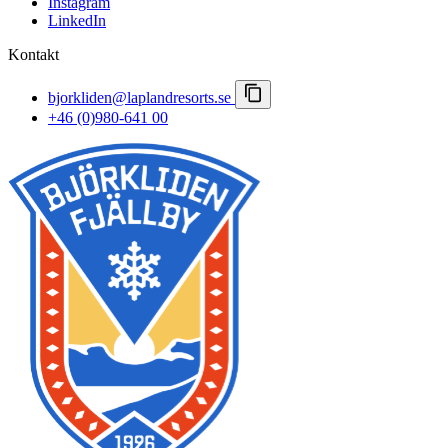
Instagram
Pressrum
LinkedIn
Lapland Resorts
Kontakt
bjorkliden@laplandresorts.se
+46 (0)980-641 00