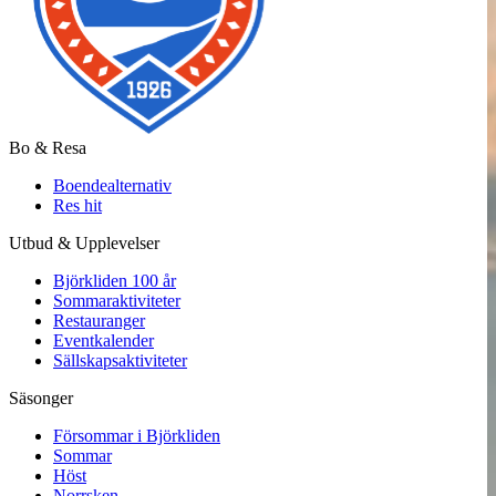
Bo & Resa
Boendealternativ
Res hit
Utbud & Upplevelser
Björkliden 100 år
Sommaraktiviteter
Restauranger
Eventkalender
Sällskapsaktiviteter
Säsonger
Försommar i Björkliden
Sommar
Höst
Norrsken