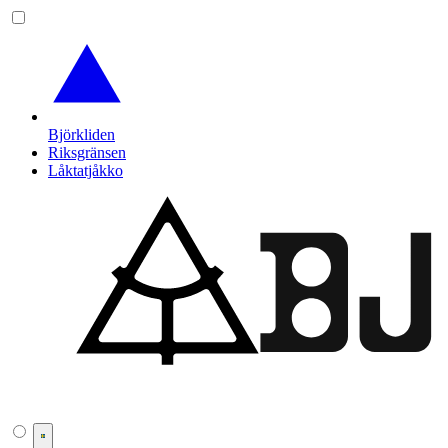
Björkliden
Riksgränsen
Låktatjåkko