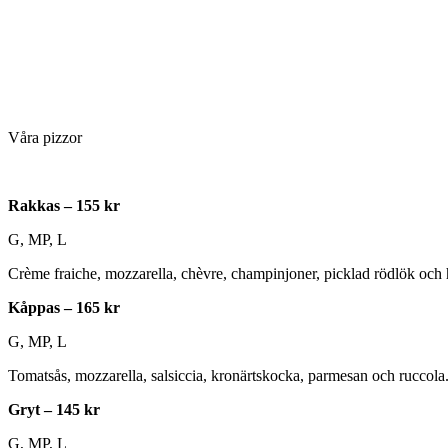
Våra pizzor
Rakkas – 155 kr
G, MP, L
Crème fraiche, mozzarella, chèvre, champinjoner, picklad rödlök och
Kåppas – 165 kr
G, MP, L
Tomatsås, mozzarella, salsiccia, kronärtskocka, parmesan och ruccola
Gryt – 145 kr
G, MP, L