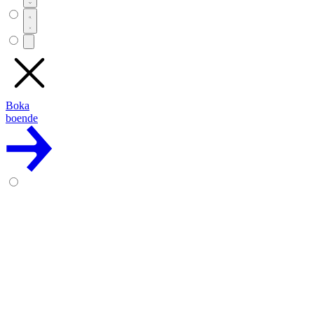
Boka
boende