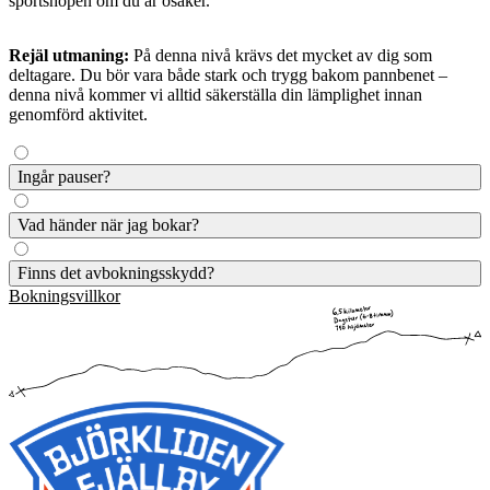
sportshopen om du är osäker.
Rejäl utmaning:
På denna nivå krävs det mycket av dig som
deltagare. Du bör vara både stark och trygg bakom pannbenet –
denna nivå kommer vi alltid säkerställa din lämplighet innan
genomförd aktivitet.
Ingår pauser?
Beroende på aktiviteten ingår pauser eller inte, men vi kan alltid se
Vad händer när jag bokar?
till att ta en paus om du behöver.
När du bokat kommer aktiviteten in i vårt system och du får en
Finns det avbokningsskydd?
bekräftelse på din bokning. I bokningsbekräftelsen får du mer
Bokningsvillkor
information.
På våra guidade aktiviteter har vi inget specifikt avbokningsskydd,
men alla aktiviteter som avbokas 29 dagar från datumet för
aktivitetens genomförande ger full återbetalning, fram till 24h innan
genomförande ges 10% återbetalning. Inom 24h eller vid no-show
utgår ingen återbetalning om inget annat angivits som att betalningen
är bindande vid exempelvis specifika kurser.