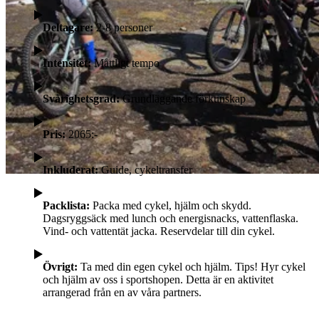
Deltagare:
2-8 personer
Intensitet:
Måttligt tempo
Svårighetsgrad:
Grundläggande förkunskap
Pris:
2065:-
Inkluderat:
Guide, cykeltransfer
Packlista:
Packa med cykel, hjälm och skydd.
Dagsryggsäck med lunch och energisnacks, vattenflaska.
Vind- och vattentät jacka. Reservdelar till din cykel.
Övrigt:
Ta med din egen cykel och hjälm. Tips! Hyr cykel
och hjälm av oss i sportshopen. Detta är en aktivitet
arrangerad från en av våra partners.