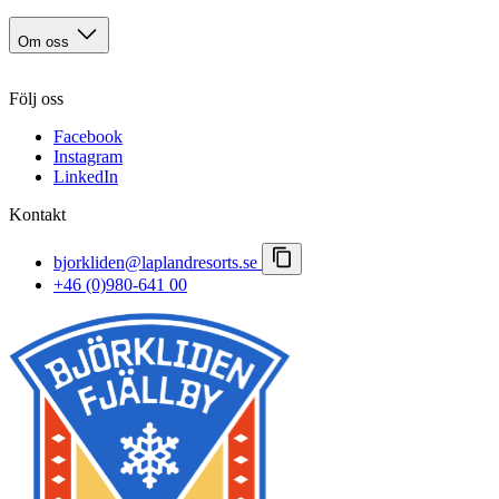
Försommar i Björkliden
Sällskapsaktiviteter
Sommar
Om oss
Höst
Norrsken
Kontakt
Vinter & polarnatt
Följ oss
Karriär
Vårvinter
Viktiga meddelanden
Facebook
Bokningsvillkor
Instagram
Pressrum
LinkedIn
Lapland Resorts
Kontakt
bjorkliden@laplandresorts.se
+46 (0)980-641 00