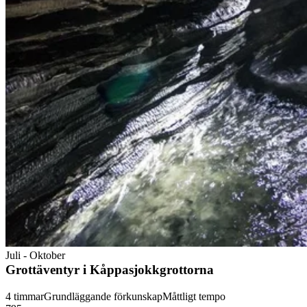
Daypack with lunch and energy snacks, water bottle.
Wind and waterproof jacket. Spares for your bike.
Information
Dates and times:
July to October. Please check our booking calendar for available
dates. The tour is about 6-8 hours and starts at 09.00
Difficulty:
Juli - Oktober
Medium. Physically demanding trip in a high mountain
Grottäventyr i Kåppasjokkgrottorna
environment. You need to have some experience of trail biking.
Expect about 20-35 km and around 700 altidude meters of ascent. If
4 timmar
Grundläggande förkunskap
Måttligt tempo
you need the experience you may start with our halfday tour.