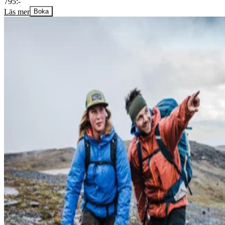
795:-
Läs mer
Boka
Starting point:
Choose pickup location in the booking form or meet up at Abisko
Mountain Lodge.
Price:
860 SEK/pers. Price included Certified guide, bike-transfer to
start/end.
Group size:
2-8 persons
Note:
Bike, helmet and lunchpack are not included