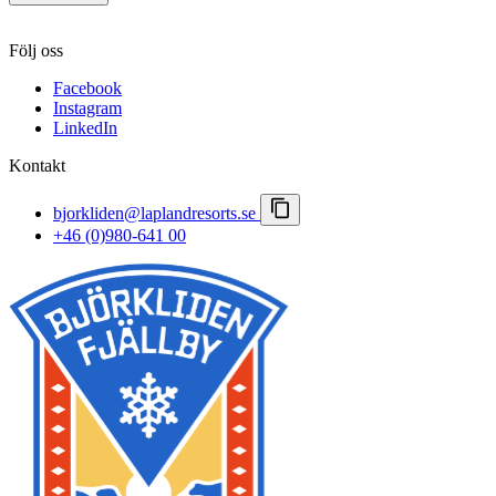
Höst
Norrsken
Kontakt
Vinter & polarnatt
Följ oss
Karriär
Vårvinter
Viktiga meddelanden
Facebook
Bokningsvillkor
Instagram
Pressrum
LinkedIn
Lapland Resorts
Kontakt
bjorkliden@laplandresorts.se
+46 (0)980-641 00