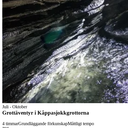
Juli - Oktober
Grottäventyr i Kåppasjokkgrottorna
4 timmar
Grundläggande förkunskap
Måttligt tempo