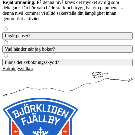
Rejäl utmaning:
På denna nivå krävs det mycket av dig som
deltagare. Du bör vara både stark och trygg bakom pannbenet –
denna nivå kommer vi alltid säkerställa din lämplighet innan
genomförd aktivitet.
Ingår pauser?
Beroende på aktiviteten ingår pauser eller inte, men vi kan alltid se
Vad händer när jag bokar?
till att ta en paus om du behöver.
När du bokat kommer aktiviteten in i vårt system och du får en
Finns det avbokningsskydd?
bekräftelse på din bokning. I bokningsbekräftelsen får du mer
Bokningsvillkor
information.
På våra guidade aktiviteter har vi inget specifikt avbokningsskydd,
men alla aktiviteter som avbokas 29 dagar från datumet för
aktivitetens genomförande ger full återbetalning, fram till 24h innan
genomförande ges 10% återbetalning. Inom 24h eller vid no-show
utgår ingen återbetalning om inget annat angivits som att betalningen
är bindande vid exempelvis specifika kurser.