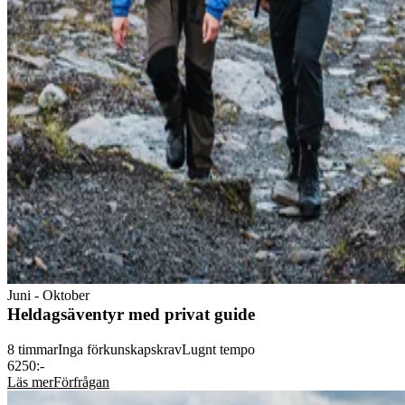
Juni - Oktober
Heldagsäventyr med privat guide
8 timmar
Inga förkunskapskrav
Lugnt tempo
6250:-
Läs mer
Förfrågan