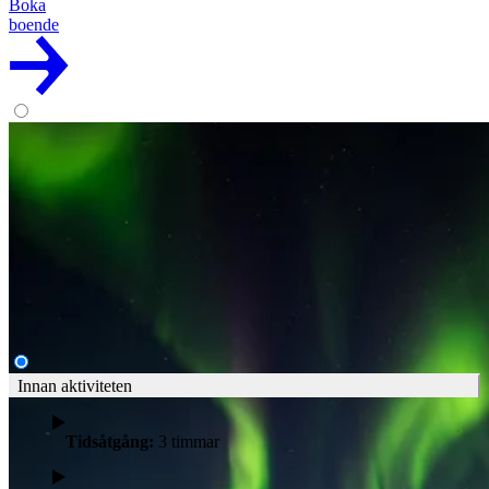
Boka
boende
Norrskensäventyr på snöskor
Experience the magic of the northern lights on a snowshoe
adventure through the Arctic wilderness to a warming fire in our
lavvu. Far from city lights, at one of the best spots for aurora
sightings, this is a night you’ll never forget!
895:-
Läs mer
Boka
Innan aktiviteten
Tidsåtgång:
3 timmar