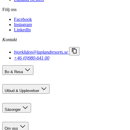
Följ oss
Facebook
Instagram
LinkedIn
Kontakt
bjorkliden@laplandresorts.se
+46 (0)980-641 00
Bo & Resa
Boendealternativ
Res hit
Utbud & Upplevelser
Björkliden 100 år
Sommaraktiviteter
Säsonger
Restauranger
Eventkalender
Försommar i Björkliden
Sällskapsaktiviteter
Sommar
Om oss