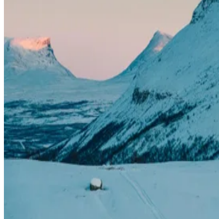
Inne i lavvun värmer vi oss vid elden medan vår guide delar med sig
av historier och kunskap om norrskenet – och om den unika naturen
runt Björkliden.
Tillgängligt:
Måndagar, torsdagar och söndagar, 16 november
2025-7 mars 2026
Tidsåtgång:
Tre timmar, 19:00-22:00
Mötesplats:
Receptionen på Hotell Fjället i Björkliden
Antal deltagare:
3-12 personer. Minst tre personer måste delta för
att denna aktivitet ska genomföras
Pris:
895 kr per vuxen, 495 kr per barn (7-15 år)
Inkluderat:
Snöskor, varm dryck, fika och guide