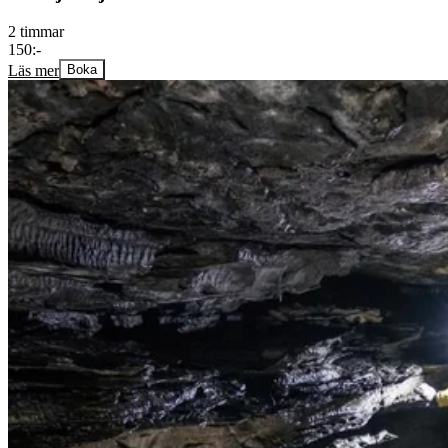
2 timmar
150:-
Läs mer
Boka