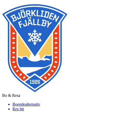
Bo & Resa
Boendealternativ
Res hit