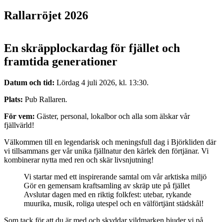
Rallarröjet 2026
En skräpplockardag för fjället och
framtida generationer
Datum och tid:
Lördag 4 juli 2026, kl. 13:30.
Plats:
Pub Rallaren
.
För vem:
Gäster, personal, lokalbor och alla som älskar vår
fjällvärld!
Välkommen till en legendarisk och meningsfull dag i Björkliden där
vi tillsammans ger vår unika fjällnatur den kärlek den förtjänar. Vi
kombinerar nytta med ren och skär livsnjutning!
Vi startar med ett inspirerande samtal om vår arktiska miljö
Gör en gemensam kraftsamling av skräp ute på fjället
Avslutar dagen med en riktig folkfest: utebar, rykande
muurika, musik, roliga utespel och en välförtjänt städskål!
Som tack för att du är med och skyddar vildmarken bjuder vi på