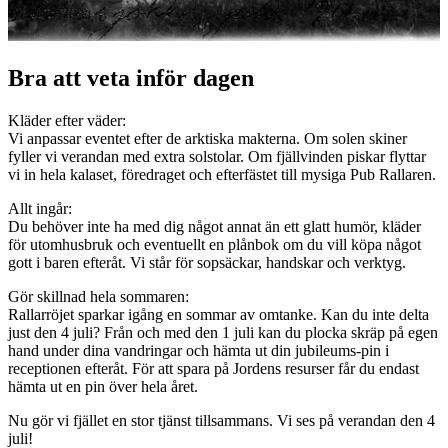
Bra att veta inför dagen
Kläder efter väder:
Vi anpassar eventet efter de arktiska makterna. Om solen skiner
fyller vi verandan med extra solstolar. Om fjällvinden piskar flyttar
vi in hela kalaset, föredraget och efterfästet till mysiga Pub Rallaren.
Allt ingår:
Du behöver inte ha med dig något annat än ett glatt humör, kläder
för utomhusbruk och eventuellt en plånbok om du vill köpa något
gott i baren efteråt. Vi står för sopsäckar, handskar och verktyg.
Gör skillnad hela sommaren:
Rallarröjet sparkar igång en sommar av omtanke. Kan du inte delta
just den 4 juli? Från och med den 1 juli kan du plocka skräp på egen
hand under dina vandringar och hämta ut din jubileums-pin i
receptionen efteråt. För att spara på Jordens resurser får du endast
hämta ut en pin över hela året.
Nu gör vi fjället en stor tjänst tillsammans. Vi ses på verandan den 4
juli!