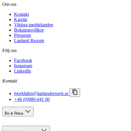
Om oss
Kontakt
Karriär
Viktiga meddelanden
Bokningsvillkor
Pressrum
Lapland Resorts
Följ oss
Facebook
Instagram
LinkedIn
Kontakt
bjorkliden@laplandresorts.se
+46 (0)980-641 00
Bo & Resa
Boendealternativ
Res hit