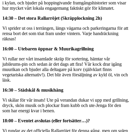
i kylan, och bjuder på hoppingivande framgångshistorier som visar
hur mycket vårt lokala engagemang faktiskt gör för klimatet.
14:30 – Det stora Rallarröjet (Skräpplockning 2h)
Vi sprider ut oss i terrängen, längs vägarna och parkeringarna för att
rensa bort det som töat fram under vintern. Varje handräckning
räknas!
16:00 – Utebaren öppnar & Muurikagrillning
Vi rullar ner vårt insamlade skräp för sortering, hämtar vår
jubileums-pin och sedan är det dags att fira! Vår kock drar igång
muurikan och bjuder alla deltagare på korv (självklart finns
vegetariska alternativ!). Det blir även försäljning av kyld öl, vin och
läsk.
16:30 – Städskål & musikhäng
Vi skålar för vår insats! Ute på verandan dukar vi upp med grillning,
dryck, skön musik och plockar fram kubb och ute-Jenga för den
som har energi kvar i benen.
18:00 – Eventet avslutas (eller fortsätter…)?
Vi rundar av det officiella Rallarröjet för denna gång, men om solen