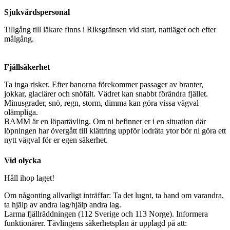
Sjukvårdspersonal
Tillgång till läkare finns i Riksgränsen vid start, nattläget och efter
målgång.
Fjällsäkerhet
Ta inga risker. Efter banorna förekommer passager av branter,
jokkar, glaciärer och snöfält. Vädret kan snabbt förändra fjället.
Minusgrader, snö, regn, storm, dimma kan göra vissa vägval
olämpliga.
BAMM är en löpartävling. Om ni befinner er i en situation där
löpningen har övergått till klättring uppför lodräta ytor bör ni göra ett
nytt vägval för er egen säkerhet.
Vid olycka
Håll ihop laget!
Om någonting allvarligt inträffar: Ta det lugnt, ta hand om varandra,
ta hjälp av andra lag/hjälp andra lag.
Larma fjällräddningen (112 Sverige och 113 Norge). Informera
funktionärer. Tävlingens säkerhetsplan är upplagd på att: