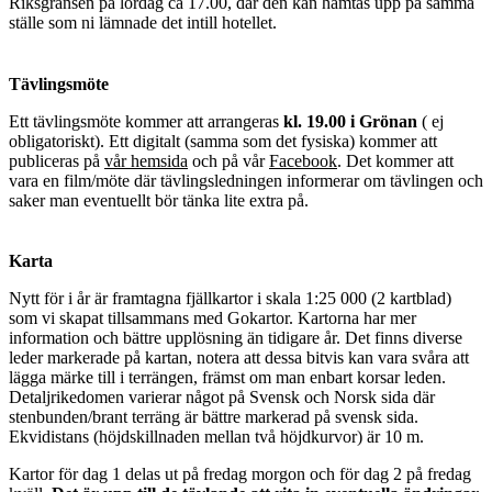
Riksgränsen på lördag ca 17.00, där den kan hämtas upp på samma
ställe som ni lämnade det intill hotellet.
Tävlingsmöte
Ett tävlingsmöte kommer att arrangeras
kl. 19.00 i Grönan
( ej
obligatoriskt). Ett digitalt (samma som det fysiska) kommer att
publiceras på
vår hemsida
och på vår
Facebook
. Det kommer att
vara en film/möte där tävlingsledningen informerar om tävlingen och
saker man eventuellt bör tänka lite extra på.
Karta
Nytt för i år är framtagna fjällkartor i skala 1:25 000 (2 kartblad)
som vi skapat tillsammans med Gokartor. Kartorna har mer
information och bättre upplösning än tidigare år. Det finns diverse
leder markerade på kartan, notera att dessa bitvis kan vara svåra att
lägga märke till i terrängen, främst om man enbart korsar leden.
Detaljrikedomen varierar något på Svensk och Norsk sida där
stenbunden/brant terräng är bättre markerad på svensk sida.
Ekvidistans (höjdskillnaden mellan två höjdkurvor) är 10 m.
Kartor för dag 1 delas ut på fredag morgon och för dag 2 på fredag