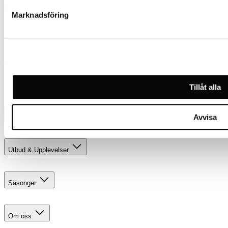
Följ oss
Marknadsföring
Facebook
Instagram
LinkedIn
Kontakt
bjorkliden@laplandresorts.se
Tillåt alla
+46 (0)980-641 00
Avvisa
Bo & Resa
Boendealternativ
Res hit
Utbud & Upplevelser
Björkliden 100 år
Sommaraktiviteter
Säsonger
Restauranger
Eventkalender
Försommar i Björkliden
Sällskapsaktiviteter
Sommar
Om oss
Höst