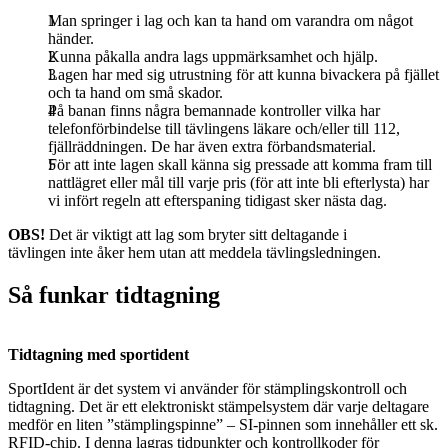
Man springer i lag och kan ta hand om varandra om något
händer.
Kunna påkalla andra lags uppmärksamhet och hjälp.
Lagen har med sig utrustning för att kunna bivackera på fjället
och ta hand om små skador.
På banan finns några bemannade kontroller vilka har
telefonförbindelse till tävlingens läkare och/eller till 112,
fjällräddningen. De har även extra förbandsmaterial.
För att inte lagen skall känna sig pressade att komma fram till
nattlägret eller mål till varje pris (för att inte bli efterlysta) har
vi infört regeln att efterspaning tidigast sker nästa dag.
OBS!
Det är viktigt att lag som bryter sitt deltagande i
tävlingen inte åker hem utan att meddela tävlingsledningen.
Så funkar tidtagning
Tidtagning med sportident
SportIdent är det system vi använder för stämplingskontroll och
tidtagning. Det är ett elektroniskt stämpelsystem där varje deltagare
medför en liten ”stämplingspinne” – SI-pinnen som innehåller ett sk.
RFID-chip. I denna lagras tidpunkter och kontrollkoder för