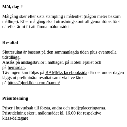
Mål, dag 2
Målgång sker efter sista stämpling i målenhet (någon meter bakom
mållinje). Efter målgång skall utrustningskontroll genomföras först
därefter är ni fri att lämna målområdet.
Resultat
Slutresultat är baserat på den sammanlagda tiden plus eventuella
tidstillägg.
Anslås på anslagstavlor i nattläger, på Hotell Fjället och
på
hemsidan
.
Tävlingen kan följas på
BAMM:s facebooksida
där det under dagen
läggs ut preliminära resultat samt via live länk
på
https://bjorkliden.com/bamm/
Prisutdelning
Priser i huvudsak till första, andra och tredjeplaceringarna.
Prisutdelning sker i målområdet kl. 16.00 för respektive
klass/deltagare.