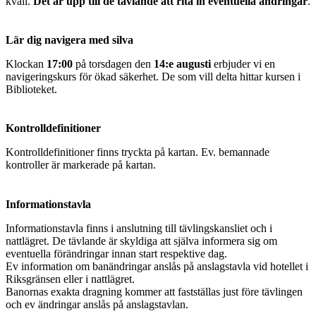
kväll.
Det är upp till de tävlande att rita in eventuella ändringar
.
Lär dig navigera med silva
Klockan
17:00
på torsdagen den
14:e augusti
erbjuder vi en
navigeringskurs för ökad säkerhet. De som vill delta hittar kursen i
Biblioteket.
Kontrolldefinitioner
Kontrolldefinitioner finns tryckta på kartan. Ev. bemannade
kontroller är markerade på kartan.
Informationstavla
Informationstavla finns i anslutning till tävlingskansliet och i
nattlägret. De tävlande är skyldiga att själva informera sig om
eventuella förändringar innan start respektive dag.
Ev information om banändringar anslås på anslagstavla vid hotellet i
Riksgränsen eller i nattlägret.
Banornas exakta dragning kommer att fastställas just före tävlingen
och ev ändringar anslås på anslagstavlan.