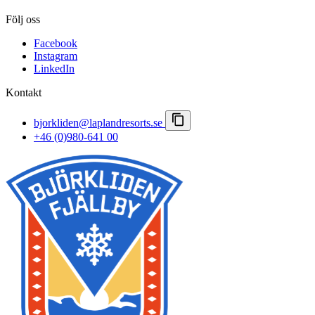
Norrsken
Kontakt
Vinter & polarnatt
Följ oss
Karriär
Vårvinter
Viktiga meddelanden
Facebook
Bokningsvillkor
Instagram
Pressrum
LinkedIn
Lapland Resorts
Kontakt
bjorkliden@laplandresorts.se
+46 (0)980-641 00