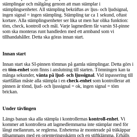
stämplingar och målgång genom att man stämplar i
stämplingsenheter. All stämpling bekräftas av ljus- och ljudsignal,
ingen signal = ingen stämpling. Stämpling tar ca 1 sekund, oftast
kortare. Alla stämplingsenheter ser lika ut men har olika funktion:
töm, check, kontroll och mål. Varje lagmedlem får varsin SI-pinne
som ska monteras runt handleden med ett armband som vi
tillhandahåller. Detta ska göras innan start.
Innan start
Innan start ska SI-pinnen tömmas på gamla stämplingar. Detta görs i
en
töm-enhet
som finns i anslutning till starten. Tömningen kan ta
många sekunder,
vänta på ljud- och ljussignal
. Vid inpassering till
startfållan måste alla stämpla i en
check-enhet
som kontrollerar att
pinnen är tömd, ljud- och ljussignal = ok, ingen signal = töm
brickan.
Under tävlingen
Längs banan ska alla stämpla i kontrollernas
kontroll-enhet
. Vi
kommer att kontrollera att lagmedlemmarna inte stämplar med för
långt mellanrum, se reglerna. Enheterna är monterade på träkäppar
tillsammans med en orienteringsskärm och en stiftklämma. Erhålls