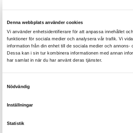
Försommar i Björkliden
Sommar
Höst
Denna webbplats använder cookies
Norrsken
Vinter & polarnatt
Vi använder enhetsidentifierare för att anpassa innehållet och
Vårvinter
funktioner för sociala medier och analysera vår trafik. Vi vi
Om oss
information från din enhet till de sociala medier och annons
Dessa kan i sin tur kombinera informationen med annan inform
Kontakt
Karriär
har samlat in när du har använt deras tjänster.
Viktiga meddelanden
Bokningsvillkor
Pressrum
Lapland Resorts
Samtyckesval
Nödvändig
Om oss
Kontakt
Inställningar
Karriär
Viktiga meddelanden
Bokningsvillkor
Pressrum
Statistik
Lapland Resorts