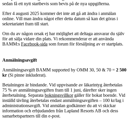
sedan få ett nytt startbevis som bevis på de nya uppgifterna.
Efter 4 augusti 2025 kommer det inte att gå att ändra i anmälan
online. Vill man ändra något efter detta datum så kan det göras i
sekretariatet fram till start.
Om du av någon orsak ej har möjlighet att deltaga ansvarar du själv
för att sälja vidare din plats. Vi rekommenderar er att använda
BAMM:s
Facebook-sida
som forum för försäljning av er startplats.
Anmälningsavgift
Anmälningsavgift BAMM supported by OMM 30, 50 & 70 =
2 500
kr
(Si pinne inkluderat).
Betalningen är bindande. Vid uppvisande av läkarintyg återbetalas
75 % av anmälningsavgiften fram till 1 juni, därefter sker ingen
återbetalning. Separata
bokningsvillkor
gäller för bokat boende. Vid
inställd tävling återbetalas endast anmälningsavgiften – 100 kr/lag i
administrationsavgift. Vid anmälan godkänner du att vi skickar
information och erbjudanden från Lapland Resorts AB och dess
samarbetspartners till din e-post.