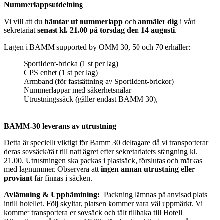
Nummerlappsutdelning
Vi vill att du
hämtar ut nummerlapp
och
anmäler dig
i vårt
sekretariat
senast
kl. 21.00 på torsdag den 14 augusti
.
Lagen i BAMM supported by OMM 30, 50 och 70 erhåller:
SportIdent-bricka (1 st per lag)
GPS enhet (1 st per lag)
Armband (för fastsättning av SportIdent-brickor)
Nummerlappar med säkerhetsnålar
Utrustningssäck (gäller endast BAMM 30),
BAMM-30 leverans av utrustning
Detta är speciellt viktigt för Bamm 30 deltagare då vi transporterar
deras sovsäck/tält till nattlägret efter sekretariatets stängning kl.
21.00. Utrustningen ska packas i plastsäck, förslutas och märkas
med lagnummer. Observera att
ingen annan utrustning eller
proviant
får finnas i säcken.
Avlämning & Upphämtning:
Packning lämnas på anvisad plats
intill hotellet. Följ skyltar, platsen kommer vara väl uppmärkt. Vi
kommer transportera er sovsäck och tält tillbaka till Hotell