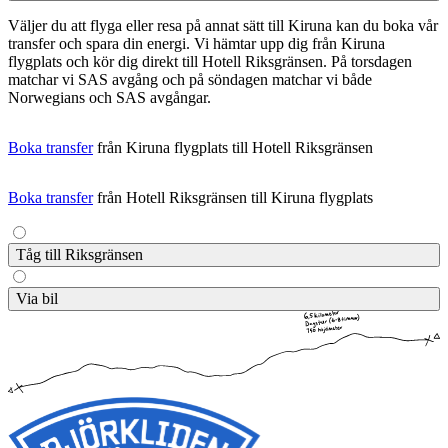
Väljer du att flyga eller resa på annat sätt till Kiruna kan du boka vår
transfer och spara din energi. Vi hämtar upp dig från Kiruna
flygplats och kör dig direkt till Hotell Riksgränsen. På torsdagen
matchar vi SAS avgång och på söndagen matchar vi både
Norwegians och SAS avgångar.
Boka transfer
från Kiruna flygplats till Hotell Riksgränsen
Boka transfer
från Hotell Riksgränsen till Kiruna flygplats
Tåg till Riksgränsen
Kliv på tåget på kvällen i Stockholm eller Göteborg och vakna upp i
Via bil
en fantastisk fjällmiljö dagen efter. Du är framme i Riksgränsen vid
lunchtid. SJ trafikerar sträckan och resan mellan Stockholm och
Kör E4 norrut, sväng vänster i Töre och fortsätt sedan på E10 mot
Riksgränsen tar cirka 18 timmar. Tågstationen i Riksgränsen ligger
Kiruna och Narvik. Du hittar oss precis innan norska gränsen.
endast 100 meter från Hotell Riksgränsen.