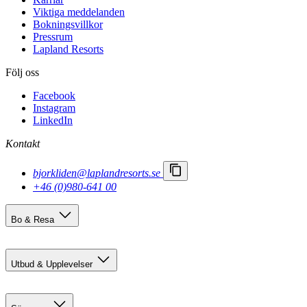
Viktiga meddelanden
Bokningsvillkor
Pressrum
Lapland Resorts
Följ oss
Facebook
Instagram
LinkedIn
Kontakt
bjorkliden@laplandresorts.se
+46 (0)980-641 00
Bo & Resa
Boendealternativ
Res hit
Utbud & Upplevelser
Björkliden 100 år
Sommaraktiviteter