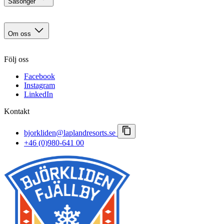
Säsonger
Restauranger
Eventkalender
Försommar i Björkliden
Sällskapsaktiviteter
Sommar
Om oss
Höst
Norrsken
Kontakt
Vinter & polarnatt
Följ oss
Karriär
Vårvinter
Viktiga meddelanden
Facebook
Bokningsvillkor
Instagram
Pressrum
LinkedIn
Lapland Resorts
Kontakt
bjorkliden@laplandresorts.se
+46 (0)980-641 00