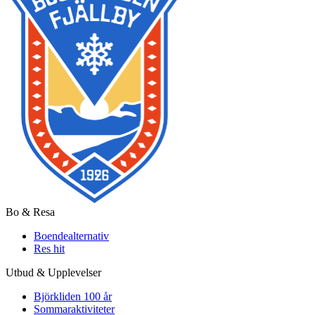
Bo & Resa
Boendealternativ
Res hit
Utbud & Upplevelser
Björkliden 100 år
Sommaraktiviteter